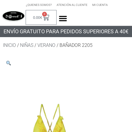
¿QUIENES SOMOS?
ATENCIÓN AL CLIENTE
MI CUENTA
0
0.00
€
ENVÍO GRATUITO PARA PEDIDOS SUPERIORES A 40€
INICIO
/
NIÑAS
/
VERANO
/ BAÑADOR 2205