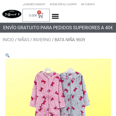
¿QUIENES SOMOS?
ATENCIÓN AL CLIENTE
MI CUENTA
0
0.00
€
ENVÍO GRATUITO PARA PEDIDOS SUPERIORES A 40€
INICIO
/
NIÑAS
/
INVIERNO
/ BATA NIÑA 9609