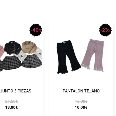
40
23
%
%
JUNTO 3 PIEZAS
PANTALON TEJANO
21.50
€
13.00
€
13.00
€
10.00
€