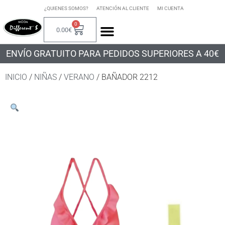
¿QUIENES SOMOS?
ATENCIÓN AL CLIENTE
MI CUENTA
0
0.00
€
ENVÍO GRATUITO PARA PEDIDOS SUPERIORES A 40€
INICIO
/
NIÑAS
/
VERANO
/ BAÑADOR 2212