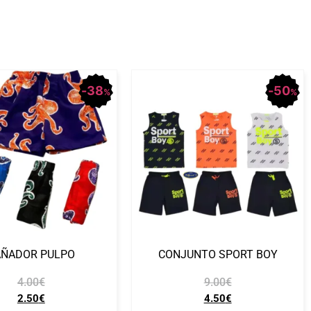
38
50
%
%
AÑADOR PULPO
CONJUNTO SPORT BOY
4.00
€
9.00
€
2.50
€
4.50
€