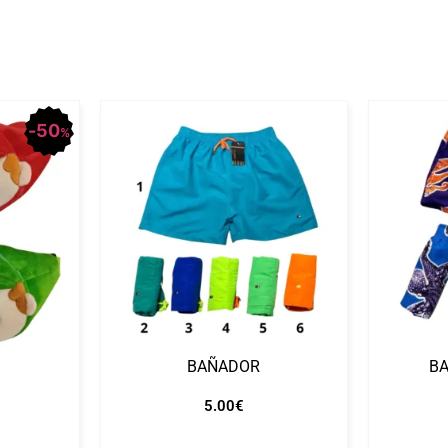
50
%
BAÑADOR
B
5.00
€