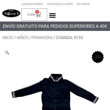
¿QUIENES SOMOS?
ATENCIÓN AL CLIENTE
MI CUENTA
0
0.00
€
ENVÍO GRATUITO PARA PEDIDOS SUPERIORES A 40€
INICIO
/
NIÑOS
/
PRIMAVERA
/ CHÁNDAL 8155
25
%