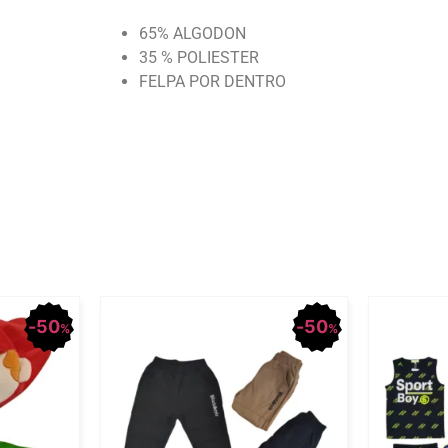
65% ALGODON
35 % POLIESTER
FELPA POR DENTRO
50
50
%
%