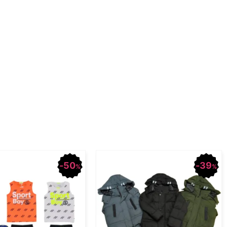
50
39
%
%