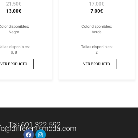
21.50
€
17.00
€
13.00
€
7.00
€
Color disponibles:
Color disponibles:
Negro
Verde
allas disponibles:
Tallas disponibles:
6, 8
2
VER PRODUCTO
VER PRODUCTO
Tel: 691 322 592
fo@differentsmoda.com