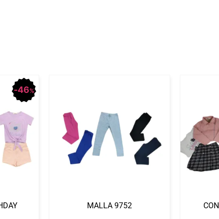
46
%
HDAY
MALLA 9752
CON