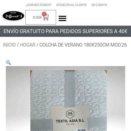
¿QUIENES SOMOS?
ATENCIÓN AL CLIENTE
MI CUENTA
0
0.00
€
ENVÍO GRATUITO PARA PEDIDOS SUPERIORES A 40€
INICIO
/
HOGAR
/ COLCHA DE VERANO 180X250CM MOD.26