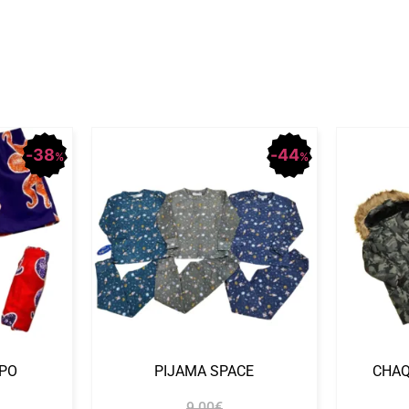
38
44
%
%
PO
PIJAMA SPACE
CHA
9.00
€