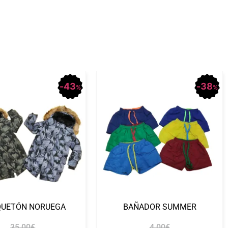
43
38
%
%
QUETÓN NORUEGA
BAÑADOR SUMMER
35.00
€
4.00
€