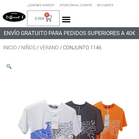
¿QUIENES SOMOS?
ATENCIÓN AL CLIENTE
MI CUENTA
0
0.00
€
ENVÍO GRATUITO PARA PEDIDOS SUPERIORES A 40€
INICIO
/
NIÑOS
/
VERANO
/ CONJUNTO 1146