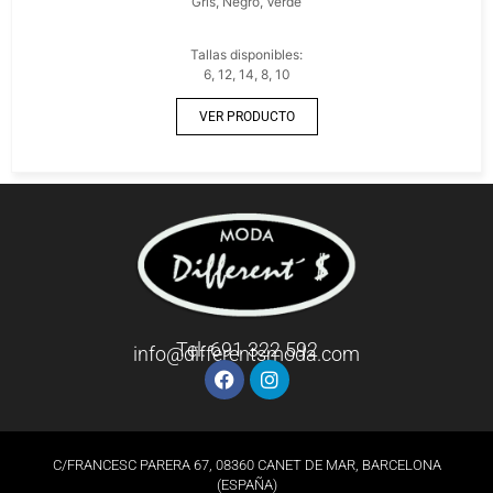
Gris, Negro, Verde
Tallas disponibles:
6, 12, 14, 8, 10
VER PRODUCTO
Tel: 691 322 592
info@differentsmoda.com
C/FRANCESC PARERA 67, 08360 CANET DE MAR, BARCELONA
(ESPAÑA)