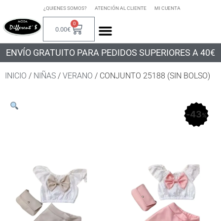
¿QUIENES SOMOS?
ATENCIÓN AL CLIENTE
MI CUENTA
0
0.00
€
ENVÍO GRATUITO PARA PEDIDOS SUPERIORES A 40€
INICIO
/
NIÑAS
/
VERANO
/ CONJUNTO 25188 (SIN BOLSO)
43
%