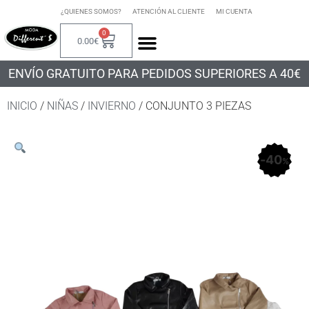
¿QUIENES SOMOS?
ATENCIÓN AL CLIENTE
MI CUENTA
0
0.00
€
ENVÍO GRATUITO PARA PEDIDOS SUPERIORES A 40€
INICIO
/
NIÑAS
/
INVIERNO
/ CONJUNTO 3 PIEZAS
40
%