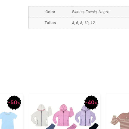
Color
Blanco, Fucsia, Negro
Tallas
4, 6, 8, 10, 12
50
40
%
%