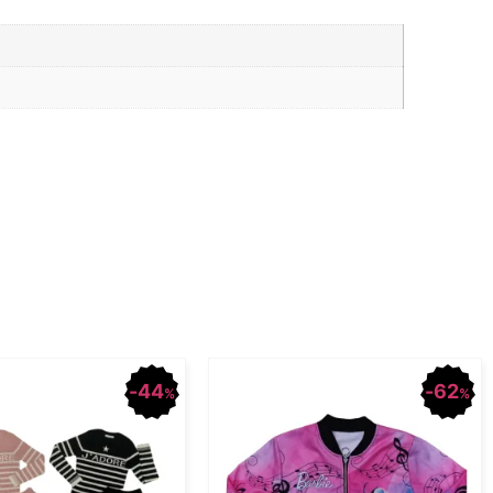
44
62
%
%