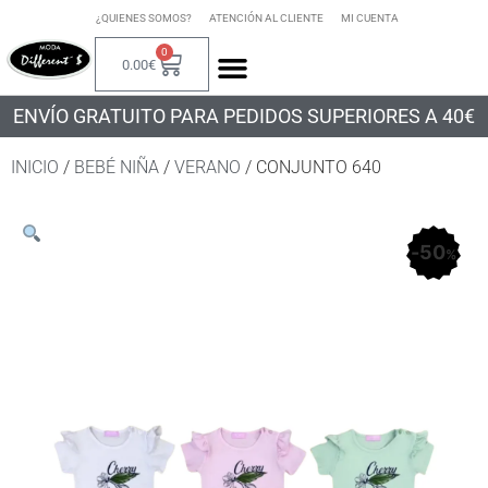
¿QUIENES SOMOS?
ATENCIÓN AL CLIENTE
MI CUENTA
0
0.00
€
ENVÍO GRATUITO PARA PEDIDOS SUPERIORES A 40€
INICIO
/
BEBÉ NIÑA
/
VERANO
/ CONJUNTO 640
50
%