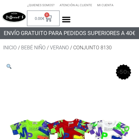
¿QUIENES SOMOS?
ATENCIÓN AL CLIENTE
MI CUENTA
0
0.00
€
ENVÍO GRATUITO PARA PEDIDOS SUPERIORES A 40€
INICIO
/
BEBÉ NIÑO
/
VERANO
/ CONJUNTO 8130
50
%