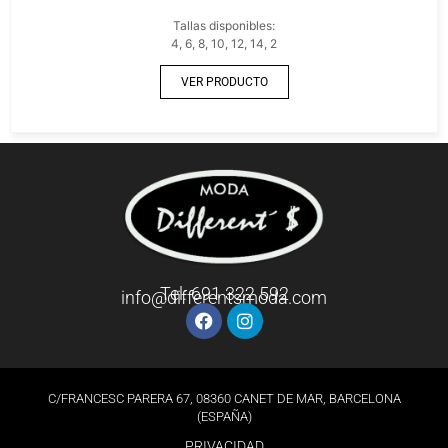
Tallas disponibles:
4, 6, 8, 10, 12, 14, 2
VER PRODUCTO
Tel: 691 322 592
info@differentsmoda.com
C/FRANCESC PARERA 67, 08360 CANET DE MAR, BARCELONA
(ESPAÑA)
PRIVACIDAD