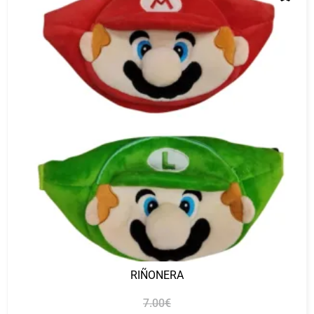
RIÑONERA
7.00
€