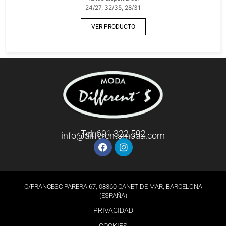
24/27, 32/35, 28/31
VER PRODUCTO
Tel: 691 322 592
info@differentsmoda.com
C/FRANCESC PARERA 67, 08360 CANET DE MAR, BARCELONA
(ESPAÑA)
PRIVACIDAD
COOKIES