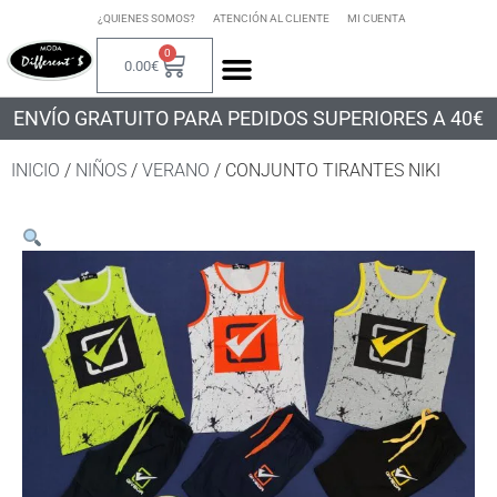
¿QUIENES SOMOS?
ATENCIÓN AL CLIENTE
MI CUENTA
0
0.00
€
ENVÍO GRATUITO PARA PEDIDOS SUPERIORES A 40€
INICIO
/
NIÑOS
/
VERANO
/ CONJUNTO TIRANTES NIKI