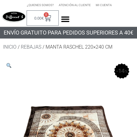
¿QUIENES SOMOS?
ATENCIÓN AL CLIENTE
MI CUENTA
0
0.00
€
ENVÍO GRATUITO PARA PEDIDOS SUPERIORES A 40€
INICIO
/
REBAJAS
/ MANTA RASCHEL 220×240 CM
14
%