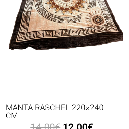
MANTA RASCHEL 220×240
CM
14.00
€
12.00
€