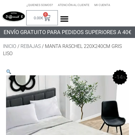
¿QUIENES SOMOS?
ATENCIÓN AL CLIENTE
MI CUENTA
0
0.00
€
ENVÍO GRATUITO PARA PEDIDOS SUPERIORES A 40€
INICIO
/
REBAJAS
/ MANTA RASCHEL 220X240CM GRIS
LISO
14
%