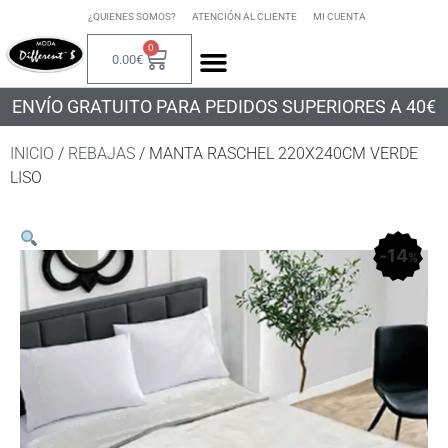
¿QUIENES SOMOS?
ATENCIÓN AL CLIENTE
MI CUENTA
0
0.00
€
ENVÍO GRATUITO PARA PEDIDOS SUPERIORES A 40€
INICIO
/
REBAJAS
/ MANTA RASCHEL 220X240CM VERDE
LISO
14
%