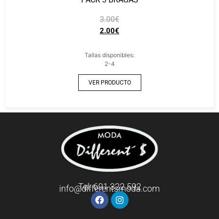
3.00
€
2.00
€
Tallas disponibles:
2-4
VER PRODUCTO
Tel: 691 322 592
info@differentsmoda.com