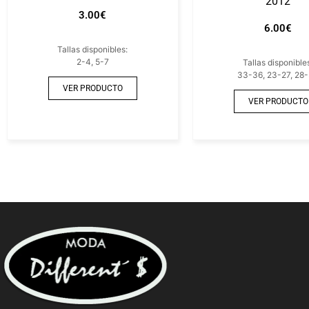
2012
3.00
€
6.00
€
Tallas disponibles:
2-4, 5-7
Tallas disponible
33-36, 23-27, 28
VER PRODUCTO
VER PRODUCTO