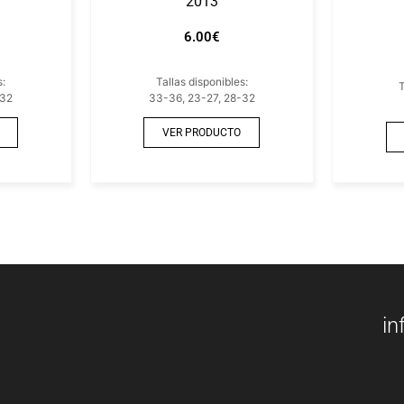
2013
6.00
€
s:
Tallas disponibles:
T
-32
33-36, 23-27, 28-32
VER PRODUCTO
in