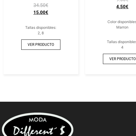
34.50
€
4.50
€
15.00
€
Color disponibles
Marron
Tallas disponibles:
2, 8
Tallas disponible
VER PRODUCTO
4
VER PRODUCTO