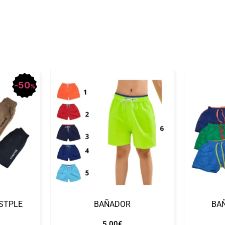
50
%
STPLE
BAÑADOR
BA
5.00
€