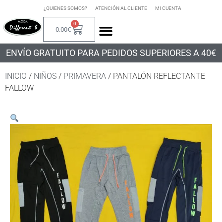
¿QUIENES SOMOS?
ATENCIÓN AL CLIENTE
MI CUENTA
0
0.00
€
ENVÍO GRATUITO PARA PEDIDOS SUPERIORES A 40€
INICIO
/
NIÑOS
/
PRIMAVERA
/ PANTALÓN REFLECTANTE
FALLOW