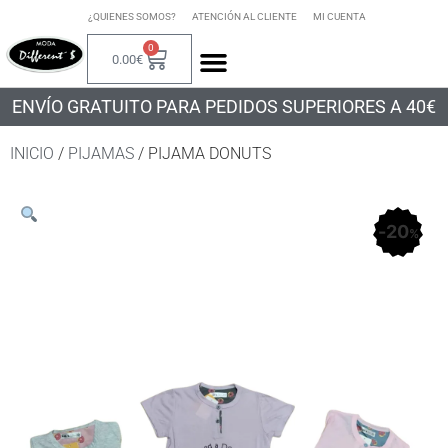
¿QUIENES SOMOS?
ATENCIÓN AL CLIENTE
MI CUENTA
0
0.00
€
ENVÍO GRATUITO PARA PEDIDOS SUPERIORES A 40€
INICIO
/
PIJAMAS
/ PIJAMA DONUTS
20
%