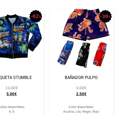
62
38
%
%
QUETA STUMBLE
BAÑADOR PULPO
13.00
€
4.00
€
5.00
€
2.50
€
allas disponibles:
Color disponibles:
4, 6
Azulina, Lila, Negro, Rojo