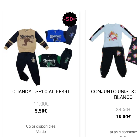
50
%
CHANDAL SPECIAL BR491
CONJUNTO UNISEX 3
BLANCO
11.00
€
34.50
€
5.50
€
15.00
€
Color disponibles:
Verde
Tallas disponible