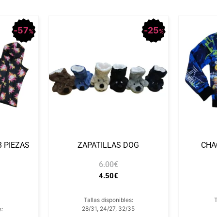
57
25
%
%
 PIEZAS
ZAPATILLAS DOG
CHA
6.00
€
4.50
€
Tallas disponibles:
T
28/31, 24/27, 32/35
s: