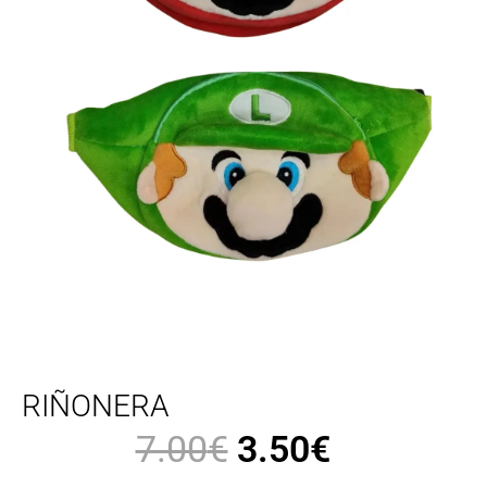
RIÑONERA
7.00
€
3.50
€