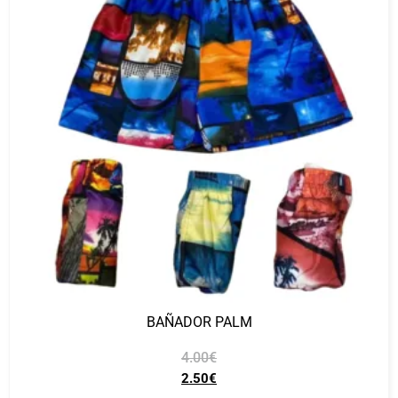
BAÑADOR PALM
4.00
€
2.50
€