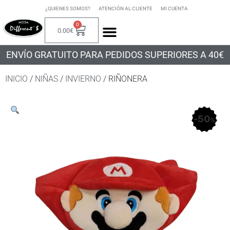
¿QUIENES SOMOS?
ATENCIÓN AL CLIENTE
MI CUENTA
0
0.00
€
ENVÍO GRATUITO PARA PEDIDOS SUPERIORES A 40€
INICIO
/
NIÑAS
/
INVIERNO
/ RIÑONERA
50
%