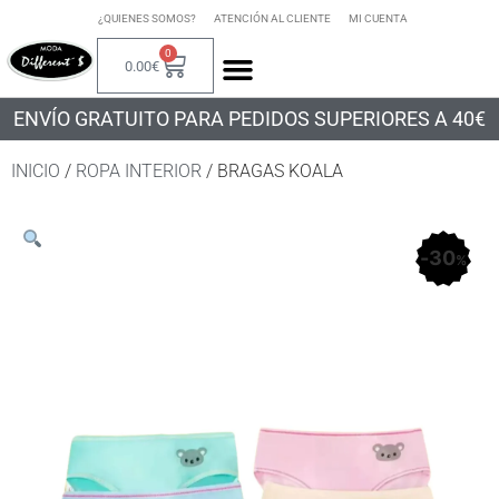
¿QUIENES SOMOS?
ATENCIÓN AL CLIENTE
MI CUENTA
0
0.00
€
ENVÍO GRATUITO PARA PEDIDOS SUPERIORES A 40€
INICIO
/
ROPA INTERIOR
/ BRAGAS KOALA
30
%