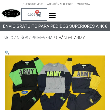
¿QUIENES SOMOS?
ATENCIÓN AL CLIENTE
MI CUENTA
0
0.00
€
ENVÍO GRATUITO PARA PEDIDOS SUPERIORES A 40€
INICIO
/
NIÑOS
/
PRIMAVERA
/ CHÁNDAL ARMY