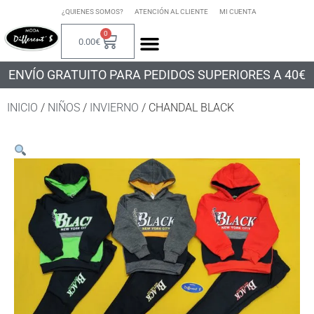
¿QUIENES SOMOS?
ATENCIÓN AL CLIENTE
MI CUENTA
0
0.00
€
ENVÍO GRATUITO PARA PEDIDOS SUPERIORES A 40€
INICIO
/
NIÑOS
/
INVIERNO
/ CHANDAL BLACK