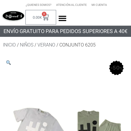
¿QUIENES SOMOS?
ATENCIÓN AL CLIENTE
MI CUENTA
0
0.00
€
ENVÍO GRATUITO PARA PEDIDOS SUPERIORES A 40€
INICIO
/
NIÑOS
/
VERANO
/ CONJUNTO 6205
50
%