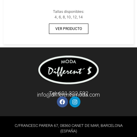
Tallas disponibles:
4, 6, 8, 10, 12, 14
VER PRODUCTO
Tel: 691 322 592
info@differentsmoda.com
C/FRANCESC PARERA 67, 08360 CANET DE MAR, BARCELONA
(ESPAÑA)