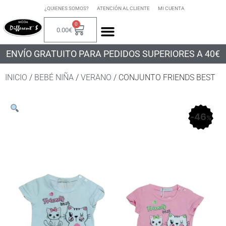
¿QUIENES SOMOS?
ATENCIÓN AL CLIENTE
MI CUENTA
0
0.00
€
ENVÍO GRATUITO PARA PEDIDOS SUPERIORES A 40€
INICIO
/
BEBÉ NIÑA
/
VERANO
/ CONJUNTO FRIENDS BEST
46
%