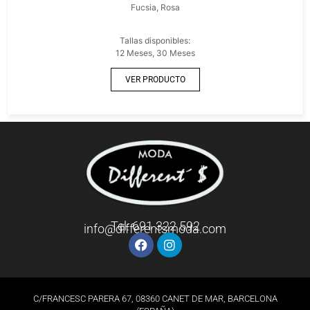
Fucsia, Rosa
Tallas disponibles:
12 Meses, 30 Meses
VER PRODUCTO
Tel: 691 322 592
info@differentsmoda.com
C/FRANCESC PARERA 67, 08360 CANET DE MAR, BARCELONA