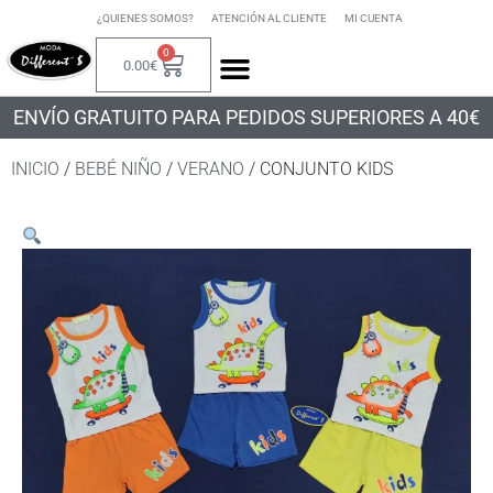
¿QUIENES SOMOS?
ATENCIÓN AL CLIENTE
MI CUENTA
0
0.00
€
ENVÍO GRATUITO PARA PEDIDOS SUPERIORES A 40€
INICIO
/
BEBÉ NIÑO
/
VERANO
/ CONJUNTO KIDS