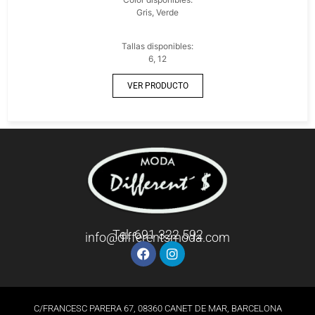
Gris, Verde
Tallas disponibles:
6, 12
VER PRODUCTO
Tel: 691 322 592
info@differentsmoda.com
C/FRANCESC PARERA 67, 08360 CANET DE MAR, BARCELONA