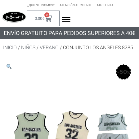
¿QUIENES SOMOS?
ATENCIÓN AL CLIENTE
MI CUENTA
0
0.00
€
ENVÍO GRATUITO PARA PEDIDOS SUPERIORES A 40€
INICIO
/
NIÑOS
/
VERANO
/ CONJUNTO LOS ANGELES 8285
50
%