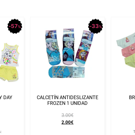
57
33
%
%
Y DAY
CALCETÍN ANTIDESLIZANTE
BR
FROZEN 1 UNIDAD
3.00
€
2.00
€
:
T