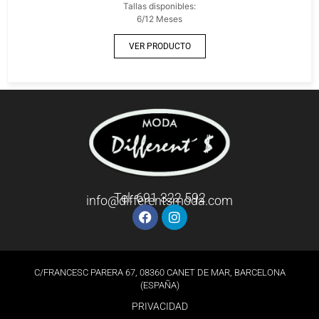
Tallas disponibles:
6/12 Meses
VER PRODUCTO
Tel: 691 322 592
info@differentsmoda.com
C/FRANCESC PARERA 67, 08360 CANET DE MAR, BARCELONA
(ESPAÑA)
PRIVACIDAD