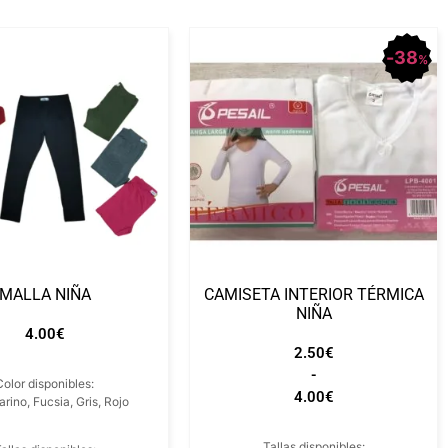
38
%
MALLA NIÑA
CAMISETA INTERIOR TÉRMICA
NIÑA
4.00
€
2.50
€
-
Color disponibles:
4.00
€
rino, Fucsia, Gris, Rojo
Tallas disponibles: