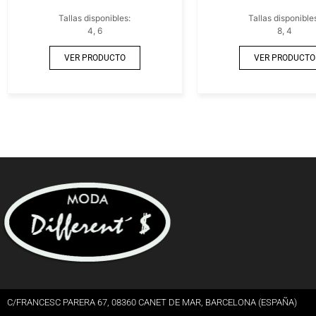
Tallas disponibles:
Tallas disponible
4, 6
8, 4
VER PRODUCTO
VER PRODUCTO
C/FRANCESC PARERA 67, 08360 CANET DE MAR, BARCELONA (ESPAÑA)