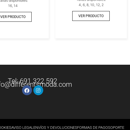
allas disponibles:
4, 6, 8, 10, 12, 2
16, 14
VER PRODUCTO
VER PRODUCTO
Tel: 691 322 592
fo@differentsmoda.com
OOKIES
AVISO LEGAL
ENVÍOS Y DEVOLUCIONES
FORMAS DE PAGO
SOPORTE