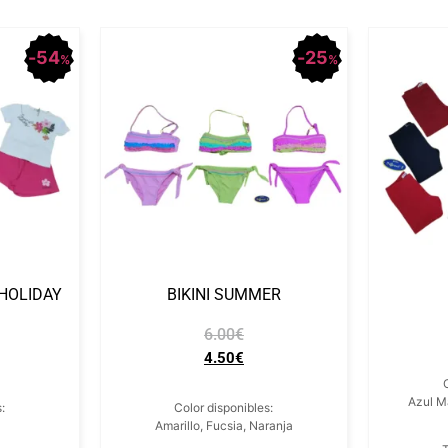
54
25
%
%
HOLIDAY
BIKINI SUMMER
6.00
€
4.50
€
Azul Ma
:
Color disponibles:
Amarillo, Fucsia, Naranja