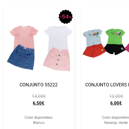
54
%
CONJUNTO 55222
CONJUNTO LOVERS 
14.00
€
13.00
€
6.50
€
6.00
€
Color disponibles:
Color disponibles
Blanco
Naranja, Verde