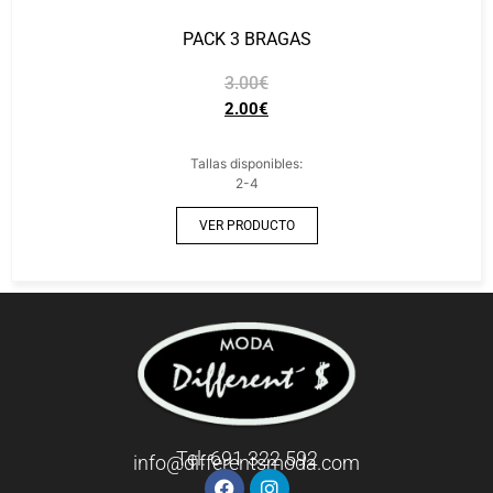
PACK 3 BRAGAS
3.00
€
2.00
€
Tallas disponibles:
2-4
VER PRODUCTO
Tel: 691 322 592
info@differentsmoda.com