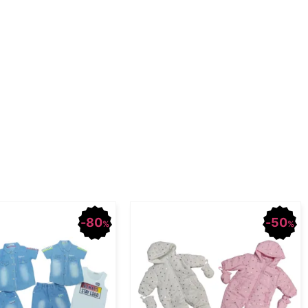
80
50
%
%