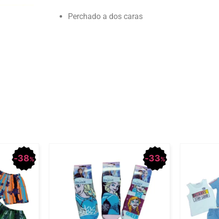
Perchado a dos caras
38
33
%
%