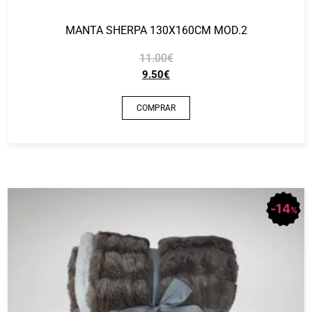
MANTA SHERPA 130X160CM MOD.2
11.00
€
9.50
€
COMPRAR
14
%