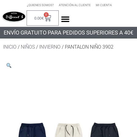
¿QUIENES SOMOS?
ATENCIÓN AL CLIENTE
MI CUENTA
0
0.00
€
ENVÍO GRATUITO PARA PEDIDOS SUPERIORES A 40€
INICIO
/
NIÑOS
/
INVIERNO
/ PANTALON NIÑO 3902