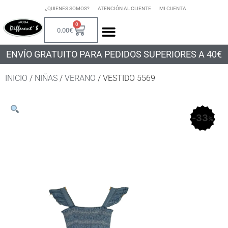
¿QUIENES SOMOS?
ATENCIÓN AL CLIENTE
MI CUENTA
0
0.00
€
ENVÍO GRATUITO PARA PEDIDOS SUPERIORES A 40€
INICIO
/
NIÑAS
/
VERANO
/ VESTIDO 5569
33
%