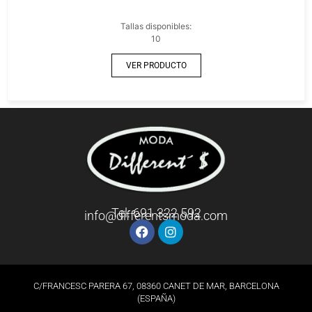
Tallas disponibles:
10
VER PRODUCTO
Tel: 691 322 592
info@differentsmoda.com
C/FRANCESC PARERA 67, 08360 CANET DE MAR, BARCELONA
(ESPAÑA)