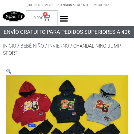
¿QUIENES SOMOS?
ATENCIÓN AL CLIENTE
MI CUENTA
0
0.00
€
ENVÍO GRATUITO PARA PEDIDOS SUPERIORES A 40€
INICIO
/
BEBÉ NIÑO
/
INVIERNO
/ CHÁNDAL NIÑO JUMP
SPORT